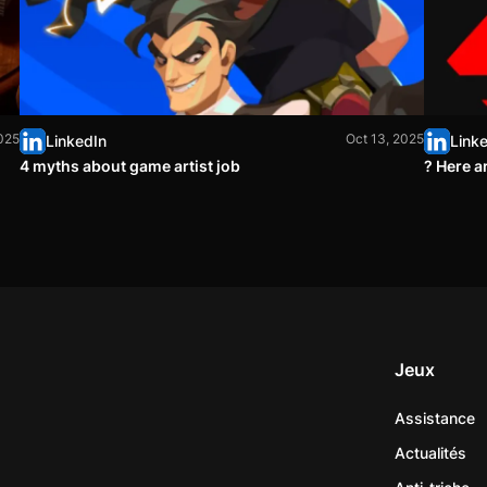
2025
Oct 13, 2025
LinkedIn
Link
4 myths about game artist job
? Here a
Jeux
Assistance
Actualités