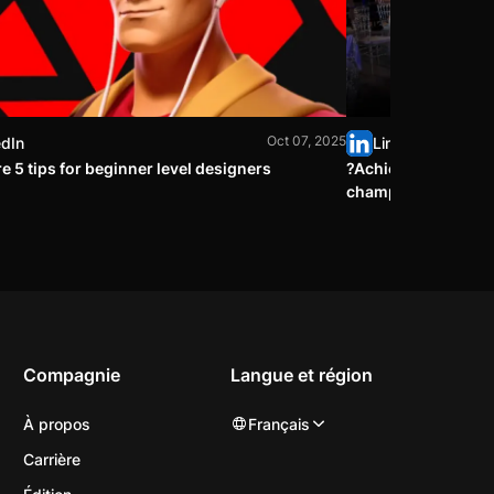
Oct 07, 2025
edIn
LinkedIn
re 5 tips for beginner level designers
?Achievement unlo
champion at MAMA
Compagnie
Langue et région
À propos
Français
Carrière